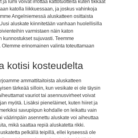
ja lumi voivat irrottaa kattotuotteita kuten tikkaat
jaan katolla liikkuessaan, ja joskus vahinkoja
teemme Angelniemessä aluskatteen osittaista
usi aluskate kiinnitetään vanhaan huolellisilla
läpivienteihin varmistaen näin katon
kin kunnostukset sujuvasti. Teemme
nä. Olemme erinomainen valinta toteuttamaan
a kotisi kosteudelta
tarjoamme ammattitaitoista aluskatteen
isen tärkeää silloin, kun vesikate ei ole täysin
 aiheuttamat vauriot tai asennusvirheet voivat
jan myötä. Lisäksi pieneläimet, kuten hiiret ja
merkiksi savupiipun kohdalle on leikattu vain
ai väärinpäin asennettu aluskate voi aiheuttaa
ita, mikä saattaa repiä aluskatetta rikki.
atetta pelkällä teipillä, ellei kyseessä ole