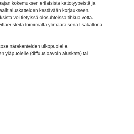
ajan kokemuksen erilaisista kattotyypeistä ja
iaalit aluskatteiden kestävään korjaukseen.
sista voi tietyissä olosuhteissa tihkua vettä.
illaeristeitä toimimalla ylimääräisenä lisäkattona
koseinärakenteiden ulkopuolelle.
 yläpuolelle (diffuusioavoin aluskate) tai