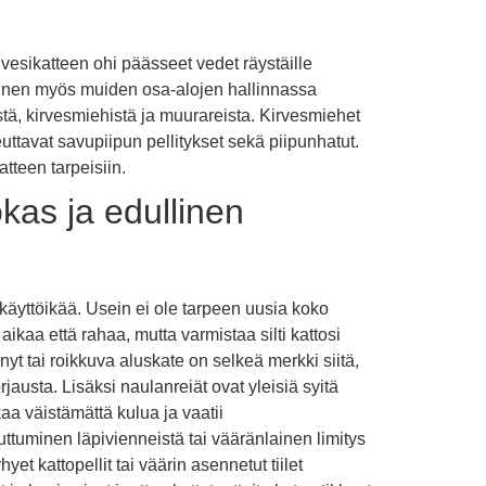
vesikatteen ohi päässeet vedet räystäille
aminen myös muiden osa-alojen hallinnassa
tä, kirvesmiehistä ja muurareista. Kirvesmiehet
ttavat savupiipun pellitykset sekä piipunhatut.
atteen tarpeisiin.
kas ja edullinen
käyttöikää. Usein ei ole tarpeen uusia koko
ikaa että rahaa, mutta varmistaa silti kattosi
nyt tai roikkuva aluskate on selkeä merkki siitä,
jausta. Lisäksi naulanreiät ovat yleisiä syitä
aa väistämättä kulua ja vaatii
ttuminen läpivienneistä tai vääränlainen limitys
et kattopellit tai väärin asennetut tiilet