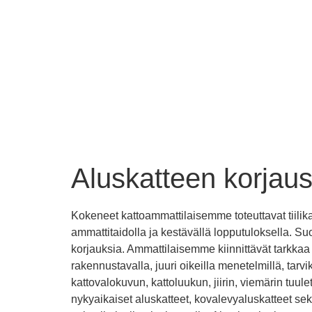
Aluskatteen korjau
Kokeneet kattoammattilaisemme toteuttavat tiilikat
ammattitaidolla ja kestävällä lopputuloksella.
korjauksia. Ammattilaisemme kiinnittävät tarkkaa
rakennustavalla, juuri oikeilla menetelmillä, tar
kattovalokuvun, kattoluukun, jiirin, viemärin tu
nykyaikaiset aluskatteet, kovalevyaluskatteet sek