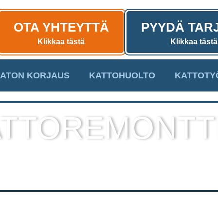
OTA YHTEYTTÄ
PYYDÄ TAR
Klikkaa tästä
Klikkaa tästä
ATON KORJAUS
KATTOHUOLTO
KATTOTY
TTOREMONTT
sekä muut kattotyöt laadukkaall
toteutuksella!