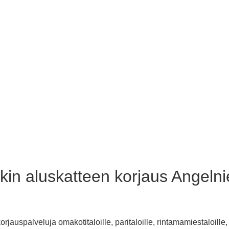
kin aluskatteen korjaus Angeln
jauspalveluja omakotitaloille, paritaloille, rintamamiestaloill