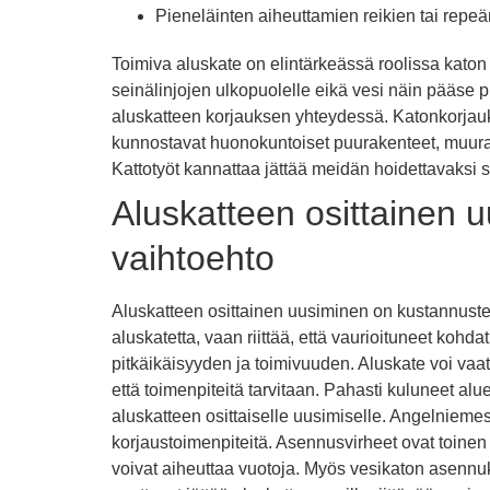
Pieneläinten aiheuttamien reikien tai rep
Toimiva aluskate on elintärkeässä roolissa katon
seinälinjojen ulkopuolelle eikä vesi näin pääse 
aluskatteen korjauksen yhteydessä. Katonkorjauks
kunnostavat huonokuntoiset puurakenteet, muurari
Kattotyöt kannattaa jättää meidän hoidettavaksi si
Aluskatteen osittainen 
vaihtoehto
Aluskatteen osittainen uusiminen on kustannusteh
aluskatetta, vaan riittää, että vaurioituneet koh
pitkäikäisyyden ja toimivuuden. Aluskate voi vaati
että toimenpiteitä tarvitaan. Pahasti kuluneet alu
aluskatteen osittaiselle uusimiselle. Angelnieme
korjaustoimenpiteitä. Asennusvirheet ovat toinen
voivat aiheuttaa vuotoja. Myös vesikaton asennukses