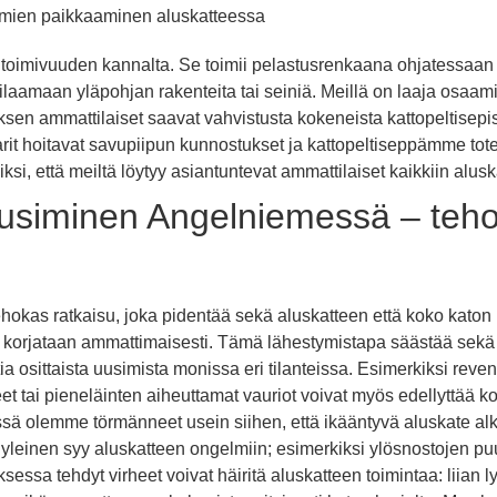
eämien paikkaaminen aluskatteessa
 toimivuuden kannalta. Se toimii pelastusrenkaana ohjatessaan 
pilaamaan yläpohjan rakenteita tai seiniä. Meillä on laaja osa
en ammattilaiset saavat vahvistusta kokeneista kattopeltisepis
t hoitavat savupiipun kunnostukset ja kattopeltiseppämme toteu
ksi, että meiltä löytyy asiantuntevat ammattilaiset kaikkiin alusk
uusiminen Angelniemessä – teho
okas ratkaisu, joka pidentää sekä aluskatteen että koko katon 
dat korjataan ammattimaisesti. Tämä lähestymistapa säästää sekä a
a osittaista uusimista monissa eri tilanteissa. Esimerkiksi reven
eet tai pieneläinten aiheuttamat vauriot voivat myös edellyttää kor
ssä olemme törmänneet usein siihen, että ikääntyvä aluskate alk
 yleinen syy aluskatteen ongelmiin; esimerkiksi ylösnostojen puu
sa tehdyt virheet voivat häiritä aluskatteen toimintaa: liian lyhy