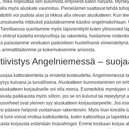
, mikä nopeuttaa sen kulumista erityisesti katon harjalta. Myrskyt 
amalla myös aluskate vaurioituu. Pieneläimet saattavat tehdä tuho
ttotiili voi pudota alas ja rikkoa alla olevan aluskatteen. Kun 
urioalueelta riittävästi päästäksemme käsiksi ongelmakohtaan. U
vis. Tarvittaessa suoritamme myös läpivientityöt kuten ylösnostot 
 ehtinyt kastella eristysvilloja tai rakenteita, hoidamme niiden
ekä palautamme vesikaton paikoilleen huolellisesti viimeistelty
ssä ammattitaitomme ja kokemuksemme ansiosta.
tiivistys Angelniemessä – suoja
suojaa kattorakenteita ja eristeitä kosteudelta. Angelniemessä 
 pysyy kuivana ja turvallisena. Aluskatteen kunnostaminen on erity
itä aluskatteen korjaukselle voi olla monia. Esimerkiksi myrskyjen
ivata paikkausta myös silloin, jos se on kulunut tai repeytynyt a
usvirheet ovat yleinen syy aluskatteen korjaustarpeelle. Jos esi
i pääsee helposti vuotamaan rakenteisiin. Myös liian kireälle t
lumi voivat irrottaa kattotuotteita, kuten kattosiltoja ja lapetikka
kasta korjausta estämään lisävahingot. Emme koskaan korjaa alusk