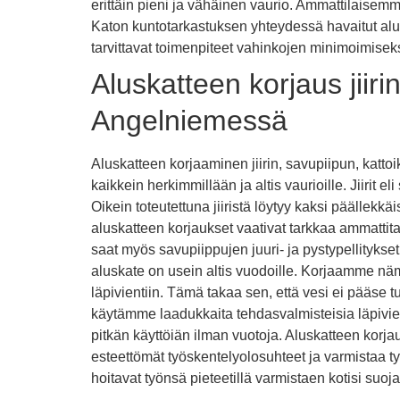
erittäin pieni ja vähäinen vaurio. Ammattilaisemme
Katon kuntotarkastuksen yhteydessä havaitut alus
tarvittavat toimenpiteet vahinkojen minimoimisek
Aluskatteen korjaus jiiri
Angelniemessä
Aluskatteen korjaaminen jiirin, savupiipun, katt
kaikkein herkimmillään ja altis vaurioille. Jiirit el
Oikein toteutettuna jiiristä löytyy kaksi päällekkä
aluskatteen korjaukset vaativat tarkkaa ammattita
saat myös savupiippujen juuri- ja pystypellityks
aluskate on usein altis vuodoille. Korjaamme nä
läpivientiin. Tämä takaa sen, että vesi ei pääse
käytämme laadukkaita tehdasvalmisteisia läpivien
pitkän käyttöiän ilman vuotoja. Aluskatteen korja
esteettömät työskentelyolosuhteet ja varmistaa t
hoitavat työnsä pieteetillä varmistaen kotisi suoj