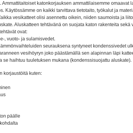
n. Ammattitaitoiset katonkorjauksen ammattilaisemme omaavat la
 Käytössämme on kaikki tarvittava tietotaito, työkalut ja mater
kka vesikatteet olisi asennettu oikein, niiden saumoista ja liitok
luskate. Aluskatteen tehtävänä on suojata katon rakenteita sekä v
tehtävät ovat:
e-, vuoto- ja sulamisvedet.
taan lämmönvaihteluiden seurauksena syntyneet kondenssivedet ul
aranneen vesihöyryn joko päästämällä sen alapinnan läpi katteen
a se haihtuu tuuletuksen mukana (kondenssisuojattu aluskate).
 korjaustöitä kuten:
minen
aus
ton päälle
 kohdalta