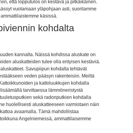
iin, että lopputulos on kestävä ja pitkäikäinen.
 päässyt vuotamaan yläpohjaan asti, suoritamme
aa ammattilaistemme käsissä.
äpiviennin kohdalta
mivuuden kannalta. Näissä kohdissa aluskate on
n niiden aluskatteiden tulee olla erityisen kestäviä.
ut aluskatteet. Savupiipun kohdalta tehtävät
ä estääkseen veden pääsyn rakenteisiin. Meiltä
Kattoikkunoiden ja kattoluukkujen kohdalla
lisäämällä tarvittaessa lämmöneristystä
 tuuletusputkien sekä radonputkien kohdalla
ne huolellisesti aluskatteeseen varmistaen näin
esikattoa avaamalla. Tämä mahdollistaa
 kattoikkuna Angelniemessä, ammattilaisemme