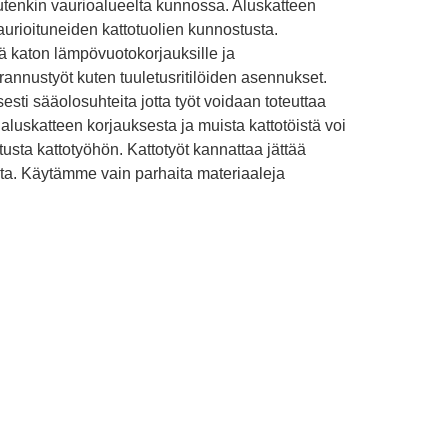
utenkin vaurioalueelta kunnossa. Aluskatteen
aurioituneiden kattotuolien kunnostusta.
ekä katon lämpövuotokorjauksille ja
rannustyöt kuten tuuletusritilöiden asennukset.
ti sääolosuhteita jotta työt voidaan toteuttaa
uskatteen korjauksesta ja muista kattotöistä voi
sta kattotyöhön. Kattotyöt kannattaa jättää
ta. Käytämme vain parhaita materiaaleja