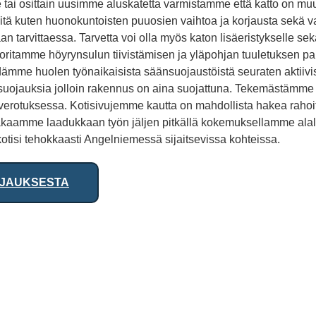
 tai osittain uusimme aluskatetta varmistamme että katto on mu
öitä kuten huonokuntoisten puuosien vaihtoa ja korjausta sekä v
an tarvittaessa. Tarvetta voi olla myös katon lisäeristykselle s
uoritamme höyrynsulun tiivistämisen ja yläpohjan tuuletuksen pa
ämme huolen työnaikaisista säänsuojaustöistä seuraten aktiivises
suojauksia jolloin rakennus on aina suojattuna. Tekemästämme al
erotuksessa. Kotisivujemme kautta on mahdollista hakea rahoitu
kaamme laadukkaan työn jäljen pitkällä kokemuksellamme alal
otisi tehokkaasti Angelniemessä sijaitsevissa kohteissa.
RJAUKSESTA