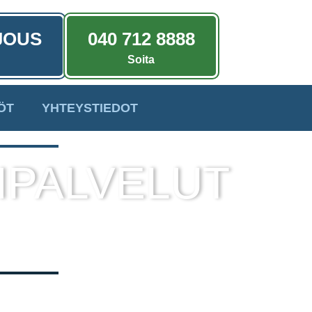
JOUS
040 712 8888
Soita
ÖT
YHTEYSTIEDOT
IPALVELUT
a