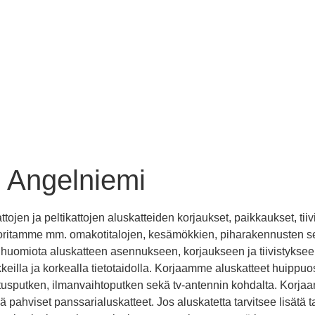
s Angelniemi
tojen ja peltikattojen aluskatteiden korjaukset, paikkaukset, tiiv
 Suoritamme mm. omakotitalojen, kesämökkien, piharakennusten 
 huomiota aluskatteen asennukseen, korjaukseen ja tiivistykseen
vikkeilla ja korkealla tietotaidolla. Korjaamme aluskatteet huipp
uletusputken, ilmanvaihtoputken sekä tv-antennin kohdalta. Korj
ä pahviset panssarialuskatteet. Jos aluskatetta tarvitsee lisätä