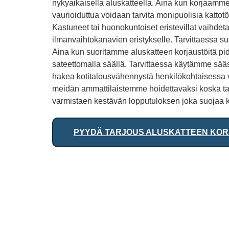
nykyaikaisella aluskatteella. Aina kun korjaamme
vaurioiduttua voidaan tarvita monipuolisia kattot
Kastuneet tai huonokuntoiset eristevillat vaihdeta
ilmanvaihtokanavien eristykselle. Tarvittaessa s
Aina kun suoritamme aluskatteen korjaustöitä pid
sateettomalla säällä. Tarvittaessa käytämme sää
hakea kotitalousvähennystä henkilökohtaisessa v
meidän ammattilaistemme hoidettavaksi koska ta
varmistaen kestävän lopputuloksen joka suojaa k
PYYDÄ TARJOUS ALUSKATTEEN KO