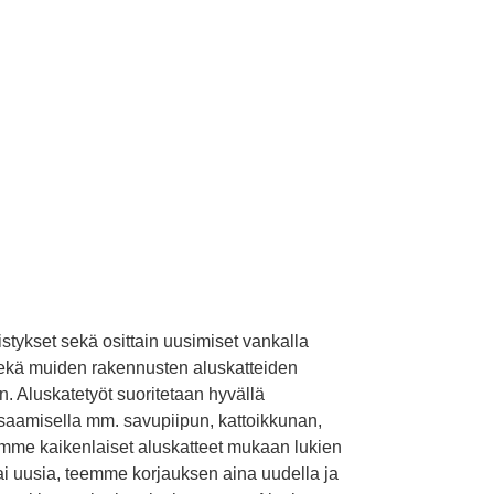
istykset sekä osittain uusimiset vankalla
sekä muiden rakennusten aluskatteiden
. Aluskatetyöt suoritetaan hyvällä
uosaamisella mm. savupiipun, kattoikkunan,
aamme kaikenlaiset aluskatteet mukaan lukien
 tai uusia, teemme korjauksen aina uudella ja