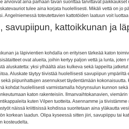
 arvioivat aina parhaan tavan suorittaa tarvittavat paikkaukset n
katevauriot tulee aina korjata huolellisesti. Mikäli vettä on jo
si. Angelniemessä toteutettavien kattotöiden laatuun voit luott
n, savupiipun, kattoikkunan ja l
oikkunan ja läpivientien kohdalla on erityisen tärkeää katon toi
i sisätaitteet ovat alueita, joihin kertyy paljon vettä ja lunta, jote
istä aluskatetta: yksi ylhäältä alas kulkeva sekä lappeilta jatket
itoa. Aluskate täytyy tiivistää huolellisesti savupiipun ympärilt
et sekä piipunhattujen asennukset täydentämään kokonaisuutta. 
mä kohdat huolellisesti varmistamalla höyrynsulun kunnon sekä 
 tunkeutumaan katon rakenteisiin. Ilmanvaihtokanavien, viemärin
tikappaleita kuten Vilpen tuotteita. Asennamme ja tiivistämme 
ustyöt näissä kriittisissä kohdissa suoritetaan aina yläkautta v
yön korkean laadun. Olipa kyseessä sitten jiiri, savupiippu tai
an kosteudelta.