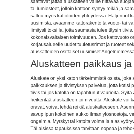
saattavat jättää aluskatteen vaille riittävää suojaa
tai lumiesteet, jolloin kattoon syntyy reikiä ja s
sattuu myös kattotöiden yhteydessä. Haljennut ka
uusimista, avaamme kattorakenteita vuoto- tai va
limitysliitoksilla, jotta saumasta tulee täysin tii
kokonaisvaltaisen toimivuuden. Jos kattovuoto on
korjausalueelle uudet tuuletusrimat ja ruoteet s
aluskatteiden osittaiset uusimiset Angelnieme
Aluskatteen paikkaus ja 
Aluskate on yksi katon tärkeimmistä osista, joka 
paikkauksen ja tiivistyksen palvelua, jotta kotisi
tiivis tai jos katolla on tapahtunut vaurioita. Sy
heikentää aluskatteen toimivuutta. Aluskate voi ka
oravat, voivat tehdä reikiä aluskatteeseen. Asenn
savupiipun kokoinen aukko ilman ylösnostoja, ves
ongelmia. Myrskyt tai katolta voimalla alas vyöryvä 
Tällaisissa tapauksissa tarvitaan nopeaa ja teho