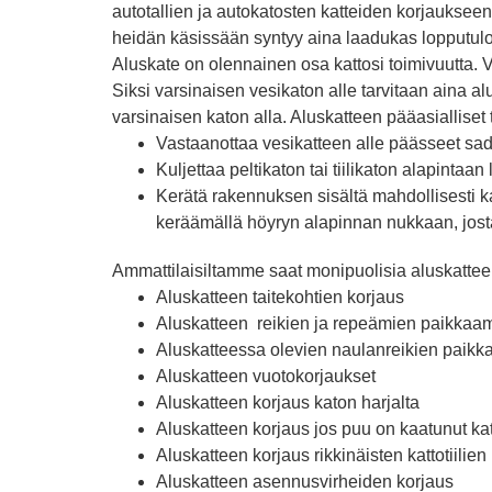
autotallien ja autokatosten katteiden korjauksee
heidän käsissään syntyy aina laadukas lopputulos.
Aluskate on olennainen osa kattosi toimivuutta. Vai
Siksi varsinaisen vesikaton alle tarvitaan aina a
varsinaisen katon alla. Aluskatteen pääasialliset 
Vastaanottaa vesikatteen alle päässeet sad
Kuljettaa peltikaton tai tiilikaton alapin
Kerätä rakennuksen sisältä mahdollisesti k
keräämällä höyryn alapinnan nukkaan, jost
Ammattilaisiltamme saat monipuolisia aluskatteen
Aluskatteen taitekohtien korjaus
Aluskatteen reikien ja repeämien paikkaa
Aluskatteessa olevien naulanreikien paikk
Aluskatteen vuotokorjaukset
Aluskatteen korjaus katon harjalta
Aluskatteen korjaus jos puu on kaatunut ka
Aluskatteen korjaus rikkinäisten kattotiilien
Aluskatteen asennusvirheiden korjaus